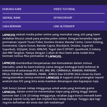
© Copyright 2026 l4p4k3o3fun.com - All right reserved | 18+
HUBUNGI KAMI
VIDEO TUTORIAL
JADWAL BANK
SPONSORSHIP
CARA BERMAIN
LINK ALTERNATIF
adalah media poker online yang memakai uang asli yang kami
LAPAK303
sediakan khusus untuk para pecinta poker online. Dengan beraneka ragam
permainan seperti Texas Poker, Domino Dealer, Bandar Ceme, Ceme Keliling,
Dominobet, Capsa Susun, Bandar Capsa, Blackjack, Omaha, Super10,
Superbull, QQspirit, Slots, IDNLIVE, Togel dan E-SPORT, sportbook, E-lottery
dan MM Tangkas. Hanya dengan 1 akun di situs kami anda sudah bisa
bermain semua fitur permainan di
LAPAK303.
memberikan kenyamanan dan kemudahan dalam semua
LAPAK303
transaksi, untuk itu kami bekerja sama dengan berbagai bank terkenal di
indonesia di antaranya BCA, BSI, BNI, BRI, CIMBNIAGA, MANDIRI, MAYBANK,
MEGA, PERMATA, SINARMAS, PANIN , JENIUS Dan KOSPIN JASA selain itu Kami
mengutamakan semua member
di support oleh perangkat seperti
LAPAK303
android dan IOS yang bisa anda mainkan dimanapun dan kapanpun saja.
Raih bonus jutaan setiap minggunya untuk anda yang bermain game
, dalam event ini menentukan siapa yang paling tinggi dalam
LAPAK303
turnover dari 1 s/d 10 setiap minggunya, rasakan juga bonus menarik kami
lainnya seperti lucky spin dan mysteri box setiap harinya. Tunggu apa lagi
segera daftarkan diri anda dan raih hadiahnya!