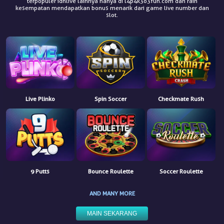
terpopuler idnlive lainnya hanya di l4p4k3o3fun.com dan raih
kesempatan mendapatkan bonus menarik dari game live number dan
NEW
slot.
TANGKAS
RTP
DEPOSIT
WITHDRAW
Live Plinko
Spin Soccer
Checkmate Rush
PROMOSI
DOWNLOAD APLIKASI
REFERRAL
JACKPOT
9 Putts
Bounce Roulette
Soccer Roulette
VIP MEMBER
AND MANY MORE
MAIN SEKARANG
HUBUNGI KAMI