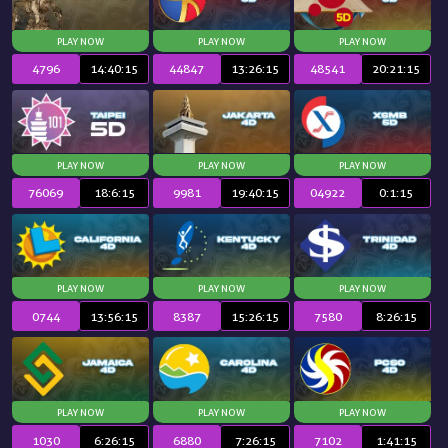
4796
14:40:14
44847
13:26:14
48541
20:21:14
76069
18:6:14
9981
19:40:14
04922
0:1:14
0744
13:56:14
8387
15:26:14
7580
8:26:14
1030
6:26:14
6880
7:26:14
7102
1:41:14