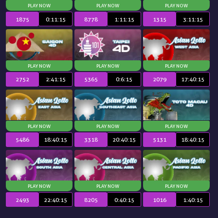
1875
0:11:14
8778
1:11:14
1315
3:11:14
2752
2:41:14
5365
0:6:14
2079
17:40:14
5486
18:40:14
3318
20:40:14
5131
18:40:14
2493
22:40:14
8205
0:40:14
1016
1:40:14